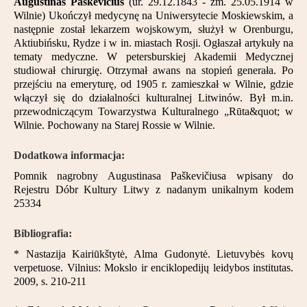
Augustinas Paškevičius
(ur. 29.12.1843 - zm. 25.05.1914 w
Wilnie) Ukończył medycynę na Uniwersytecie Moskiewskim, a
następnie został lekarzem wojskowym, służył w Orenburgu,
Aktiubińsku, Rydze i w in. miastach Rosji. Ogłaszał artykuły na
tematy medyczne. W petersburskiej Akademii Medycznej
studiował chirurgię. Otrzymał awans na stopień generała. Po
przejściu na emeryturę, od 1905 r. zamieszkał w Wilnie, gdzie
włączył się do działalności kulturalnej Litwinów. Był m.in.
przewodniczącym Towarzystwa Kulturalnego „Rūta&quot; w
Wilnie. Pochowany na Starej Rossie w Wilnie.
Dodatkowa informacja:
Pomnik nagrobny Augustinasa Paškevičiusa wpisany do
Rejestru Dóbr Kultury Litwy z nadanym unikalnym kodem
25334
Bibliografia:
* Nastazija Kairiūkštytė, Alma Gudonytė. Lietuvybės kovų
verpetuose. Vilnius: Mokslo ir enciklopedijų leidybos institutas.
2009, s. 210-211