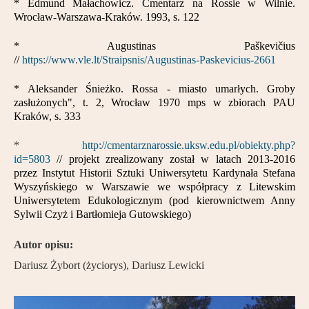
* Edmund Małachowicz. Cmentarz na Rossie w Wilnie.
Wrocław-Warszawa-Kraków. 1993, s. 122
* Augustinas Paškevičius
//
https://www.vle.lt/Straipsnis/Augustinas-Paskevicius-2661
* Aleksander Śnieżko. Rossa - miasto umarłych. Groby
zasłużonych", t. 2, Wrocław 1970 mps w zbiorach PAU
Kraków, s. 333
*
http://cmentarznarossie.uksw.edu.pl/obiekty.php?
id=5803
// projekt zrealizowany został w latach 2013-2016
przez Instytut Historii Sztuki Uniwersytetu Kardynała Stefana
Wyszyńskiego w Warszawie we współpracy z Litewskim
Uniwersytetem Edukologicznym (pod kierownictwem Anny
Sylwii Czyż i Bartłomieja Gutowskiego)
Autor opisu:
Dariusz Żybort (życiorys), Dariusz Lewicki