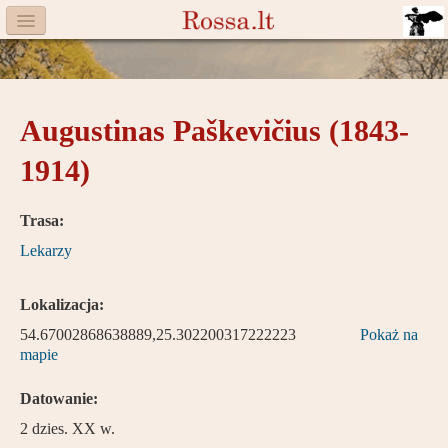
Menu
Facebook
Augustinas Paškevičius (1843-
Komitet
1914)
Aktualności
Książka
Trasa:
Lekarzy
Moneta
Cegiełki
Lokalizacja:
54.67002868638889,25.302200317222223
Pokaż na
Rossa
mapie
Trasy
Datowanie:
Darczyńcy
2 dzies. XX w.