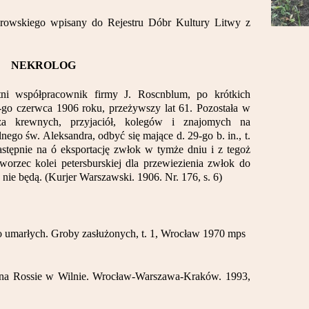
rowskiego wpisany do Rejestru Dóbr Kultury Litwy z
NEKROLOG
etni współpracownik firmy J. Roscnblum, po krótkich
-go czerwca 1906 roku, przeżywszy lat 61. Pozostała w
za krewnych, przyjaciół, kolegów i znajomych na
ego św. Aleksandra, odbyć się mające d. 29-go b. in., t.
następnie na ó eksportację zwłok w tymże dniu i z tegoż
dworzec kolei petersburskiej dla przewiezienia zwłok do
nie będą. (Kurjer Warszawski. 1906. Nr. 176, s. 6)
o umarłych. Groby zasłużonych, t. 1, Wrocław 1970 mps
na Rossie w Wilnie. Wrocław-Warszawa-Kraków. 1993,