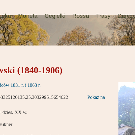
ążka
Moneta
Cegiełki
Rossa
Trasy
Darcz
wski (1840-1906)
ców 1831 r. i 1863 r.
63325126135,25.303299515654622
Pokaż na
1 dzies. XX w.
Bikner