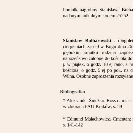
Pomnik nagrobny Stanisława Bułha
nadanym unikalnym kodem 25252
Stanisław Bułharowski -
długol
cierpieniach zasnął w Bogu dnia 26
głębokim smutku rodzina zapras
nabożeństwo żałobne do kościoła doln
j. w piątek, o godz. 10-ej rano, a 
kościoła, o godz. 5-ej po poł., na 
Wilna. Osobne zaproszenia rozsyłane 
Bibliografia:
* Aleksander Śnieżko. Rossa - miast
w zbiorach PAU Kraków, s. 59
* Edmund Małachowicz. Cmentarz 
s. 141-142