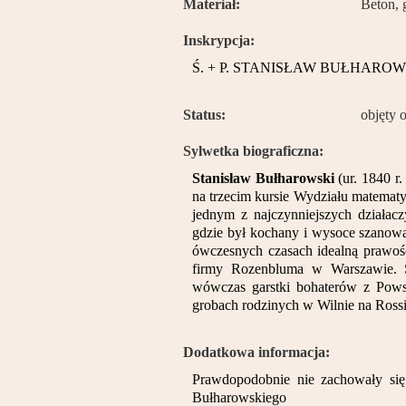
Materiał:
Beton, 
Inskrypcja:
Ś. + P. STANISŁAW BUŁHAROWSKI 
Status:
objęty 
Sylwetka biograficzna:
Stanisław Bułharowski
(ur. 1840 r.
na trzecim kursie Wydziału matemat
jednym z najczynniejszych działac
gdzie był kochany i wysoce szanow
ówczesnych czasach idealną prawość
firmy Rozenbluma w Warszawie. St
wówczas garstki bohaterów z Pows
grobach rodzinych w Wilnie na Rossi
Dodatkowa informacja:
Prawdopodobnie nie zachowały się 
Bułharowskiego