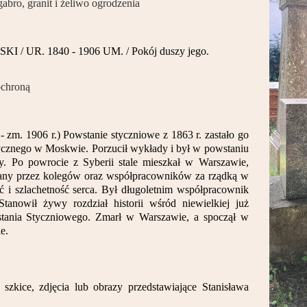
gabro, granit i żeliwo ogrodzenia
/ UR. 1840 - 1906 UM. / Pokój duszy jego.
ochroną
 - zm. 1906 r.) Powstanie styczniowe z 1863 r. zastało go
ycznego w Moskwie. Porzucił wykłady i był w powstaniu
zy. Po powrocie z Syberii stale mieszkał w Warszawie,
any przez kolegów oraz współpracowników za rządką w
 i szlachetność serca. Był długoletnim współpracownik
anowił żywy rozdział historii wśród niewielkiej już
tania Styczniowego. Zmarł w Warszawie, a spoczął w
e.
szkice, zdjęcia lub obrazy przedstawiające Stanisława