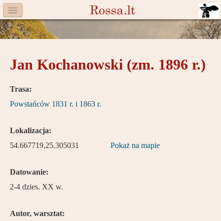
Menu
Facebook
Jan Kochanowski (zm. 1896 r.)
Komitet
Aktualności
Trasa:
Powstańców 1831 r. i 1863 r.
Książka
Moneta
Lokalizacja:
54.667719,25.305031
Cegiełki
Pokaż na mapie
Rossa
Datowanie:
2-4 dzies. XX w.
Trasy
Darczyńcy
Autor, warsztat: