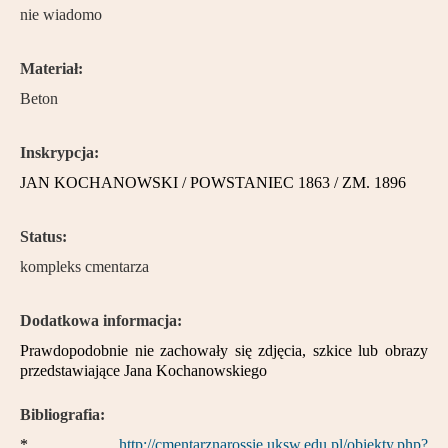
nie wiadomo
Partnerzy
Kontakt
Materiał:
Beton
Inskrypcja:
JAN KOCHANOWSKI / POWSTANIEC 1863 / ZM. 1896
Status:
kompleks cmentarza
Dodatkowa informacja:
Prawdopodobnie nie zachowały się zdjęcia, szkice lub obrazy
przedstawiające Jana Kochanowskiego
Bibliografia:
*
http://cmentarznarossie.uksw.edu.pl/obiekty.php?