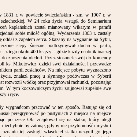
w 1831 r. w powiecie święciańskim - zm. w 1907 r. w
y szlacheckiej. W 24 roku życia wstąpił do Seminarium
ęceń kapłańskich został mianowany wikarym w parafii
jednał sobie miłość ogólną. Wydarzenia 1863 r. zastały
się oddał z zapałem serca. Skazany na wygnanie na Sybir,
erzone stepy śnieżne podtrzymywał ducha w partii,
ób – z tego około 400 księży – gdzie każdy osobnik inaczej
a do znoszenia niedoli. Przez stosunek swój do komendy
i ks. Mikutowicz, dzięki swej działalności i przewadze
lnikiem partii zesłańców. Na miejsce pobytu wyznaczono
ycia, znalazł pracę u słynnego podówczas w Syberii
 lat rozwoził wódkę oraz przyjmował rachunki, pozostając
tem. W tym koczowniczym życiu zrujnował zupełnie swe
szy i ręce.
iły wygnańcom pracować w ten sposób. Ratując się od
usiał peregrynować po pustyniach z miejsca na miejsce
ąc po rzece Obi znajdował się na statku, który uległ
 i niechybnie by zatonął, gdyby nie przytomność umysłu i
znaniu tej zasługi, właściciel statku uczynił go jego