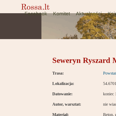
Facebook
Komitet
Aktualności
Ksi
Seweryn Ryszard M
Trasa:
Powstań
Lokalizacja:
54.670
Datowanie:
koniec 
Autor, warsztat:
nie wi
Materiał:
Beton, 