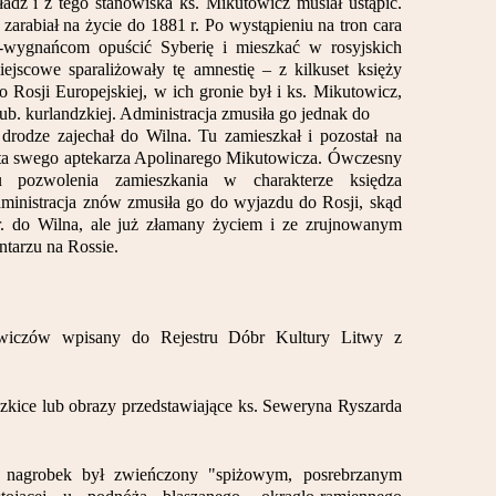
adz i z tego stanowiska ks. Mikutowicz musiał ustąpić.
zarabiał na życie do 1881 r. Po wystąpieniu na tron cara
-wygnańcom opuścić Syberię i mieszkać w rosyjskich
ejscowe sparaliżowały tę amnestię – z kilkuset księży
o Rosji Europejskiej, w ich gronie był i ks. Mikutowicz,
b. kurlandzkiej. Administracja zmusiła go jednak do
 drodze zajechał do Wilna. Tu zamieszkał i pozostał na
rata swego aptekarza Apolinarego Mikutowicza. Ówczesny
u pozwolenia zamieszkania w charakterze księdza
ministracja znów zmusiła go do wyjazdu do Rosji, skąd
r. do Wilna, ale już złamany życiem i ze zrujnowanym
tarzu na Rossie.
wiczów wpisany do Rejestru Dóbr Kultury Litwy z
zkice lub obrazy przedstawiające ks. Seweryna Ryszarda
y nagrobek był zwieńczony "spiżowym, posrebrzanym