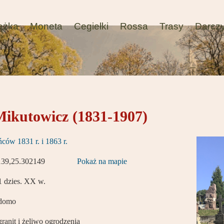
ążka
Moneta
Cegiełki
Rossa
Trasy
Darcz
ikutowicz (1831-1907)
ców 1831 r. i 1863 r.
139,25.302149
Pokaż na mapie
1 dzies. XX w.
adomo
granit i żeliwo ogrodzenia