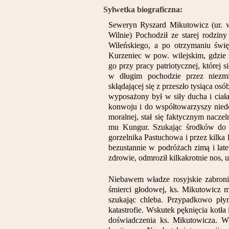
Sylwetka biograficzna:
Seweryn Ryszard Mikutowicz (ur. 
Wilnie) Pochodził ze starej rodzin
Wileńskiego, a po otrzymaniu świ
Kurzeniec w pow. wilejskim, gdzie z
go przy pracy patriotycznej, której 
w długim pochodzie przez niezmi
skłądającej się z przeszło tysiąca os
wyposażony był w siły ducha i ciał
konwoju i do współtowarzyszy niedol
moralnej, stał się faktycznym nacze
mu Kungur. Szukając środków do ż
gorzelnika Pastuchowa i przez kilka
bezustannie w podróżach zimą i la
zdrowie, odmroził kilkakrotnie nos, u
Niebawem władze rosyjskie zabron
śmierci głodowej, ks. Mikutowicz m
szukając chleba. Przypadkowo płyn
katastrofie. Wskutek pęknięcia kotła
doświadczenia ks. Mikutowicza. W u