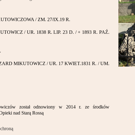
KUTOWICZOWA / ZM. 27/IX.19 R.
OWICZ / UR. 1838 R. LIP. 23 D. / + 1893 R. PAŹ.
.
ZARD MIKUTOWICZ / UR. 17 KWIET.1831 R. / UM.
owiczów został odnowiony w 2014 r. ze środków
pieki nad Starą Rossą
ochroną