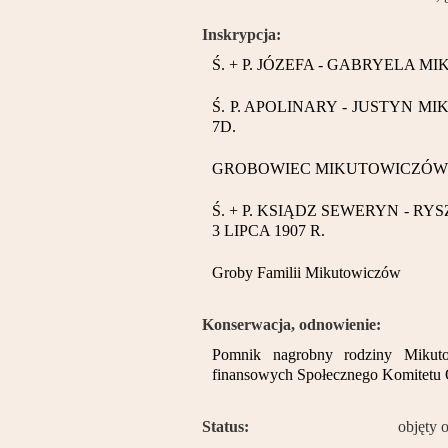
Inskrypcja:
Ś. + P. JÓZEFA - GABRYELA MI
Ś. P. APOLINARY - JUSTYN MIKUT
7D.
GROBOWIEC MIKUTOWICZÓW
Ś. + P. KSIĄDZ SEWERYN - RYS
3 LIPCA 1907 R.
Groby Familii Mikutowiczów
Konserwacja, odnowienie:
Pomnik nagrobny rodziny Mikut
finansowych Społecznego Komitetu O
Status:
objęty 