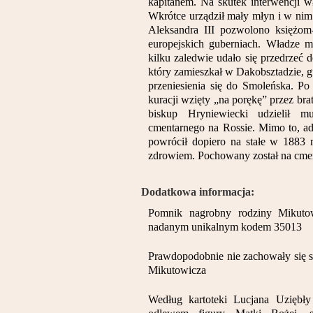
kapitanem. Na skutek interwencji wł
Wkrótce urządził mały młyn i w nim 
Aleksandra III pozwolono księżom
europejskich guberniach. Władze mi
kilku zaledwie udało się przedrzeć d
który zamieszkał w Dakobsztadzie, gu
przeniesienia się do Smoleńska. Po
kuracji wzięty „na porękę” przez b
biskup Hryniewiecki udzielił m
cmentarnego na Rossie. Mimo to, ad
powrócił dopiero na stałe w 1883 
zdrowiem. Pochowany został na cmen
Dodatkowa informacja:
Pomnik nagrobny rodziny Mikuto
nadanym unikalnym kodem 35013
Prawdopodobnie nie zachowały się s
Mikutowicza
Według kartoteki Lucjana Uziębł