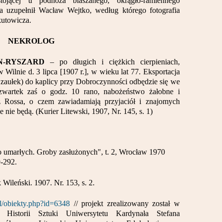
ojącej u podnóża blaszanego, okrągło-ramiennego
a uzupełnił Wacław Wejtko, według którego fotografia
kutowicza.
NEKROLOG
N-RYSZARD
– po długich i ciężkich cierpieniach,
Wilnie d. 3 lipca [1907 r.], w wieku lat 77. Eksportacja
aułek) do kaplicy przy Dobroczynności odbędzie się we
zwartek zaś o godz. 10 rano, nabożeństwo żałobne i
 Rossa, o czem zawiadamiają przyjaciół i znajomych
 nie będą. (Kurier Litewski, 1907, Nr. 145, s. 1)
o umarłych. Groby zasłużonych", t. 2, Wrocław 1970
-292.
Wileński. 1907. Nr. 153, s. 2.
pl/obiekty.php?id=6348
// projekt zrealizowany został w
t Historii Sztuki Uniwersytetu Kardynała Stefana