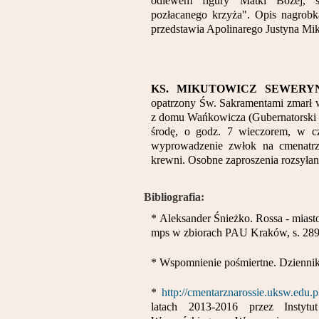
odlewem figury Matki Bożej, st
pozłacanego krzyża". Opis nagrobk
przedstawia Apolinarego Justyna Mi
KS. MIKUTOWICZ SEWERY
opatrzony Św. Sakramentami zmarł w 
z domu Wańkowicza (Gubernatorski z
środę, o godz. 7 wieczorem, w c
wyprowadzenie zwłok na cmenatrz
krewni. Osobne zaproszenia rozsyłane
Bibliografia:
* Aleksander Śnieżko. Rossa - miast
mps w zbiorach PAU Kraków, s. 289
* Wspomnienie pośmiertne. Dziennik 
*
http://cmentarznarossie.uksw.edu.
latach 2013-2016 przez Instytu