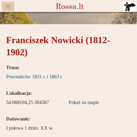
Menu
Facebook
Franciszek Nowicki (1812-
Komitet
1902)
Aktualności
Książka
Trasa:
Powstańców 1831 r. i 1863 r.
Moneta
Cegiełki
Lokalizacja:
54.668104,25.304387
Pokaż na mapie
Rossa
Trasy
Datowanie:
I połowa 1 dzies. XX w.
Darczyńcy