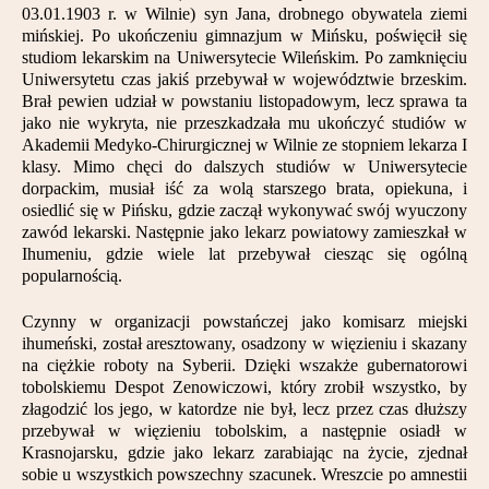
03.01.1903 r. w Wilnie) syn Jana, drobnego obywatela ziemi
mińskiej. Po ukończeniu gimnazjum w Mińsku, poświęcił się
studiom lekarskim na Uniwersytecie Wileńskim. Po zamknięciu
Uniwersytetu czas jakiś przebywał w województwie brzeskim.
Brał pewien udział w powstaniu listopadowym, lecz sprawa ta
jako nie wykryta, nie przeszkadzała mu ukończyć studiów w
Akademii Medyko-Chirurgicznej w Wilnie ze stopniem lekarza I
klasy. Mimo chęci do dalszych studiów w Uniwersytecie
dorpackim, musiał iść za wolą starszego brata, opiekuna, i
osiedlić się w Pińsku, gdzie zaczął wykonywać swój wyuczony
zawód lekarski. Następnie jako lekarz powiatowy zamieszkał w
Ihumeniu, gdzie wiele lat przebywał ciesząc się ogólną
popularnością.
Czynny w organizacji powstańczej jako komisarz miejski
ihumeński, został aresztowany, osadzony w więzieniu i skazany
na ciężkie roboty na Syberii. Dzięki wszakże gubernatorowi
tobolskiemu Despot Zenowiczowi, który zrobił wszystko, by
złagodzić los jego, w katordze nie był, lecz przez czas dłuższy
przebywał w więzieniu tobolskim, a następnie osiadł w
Krasnojarsku, gdzie jako lekarz zarabiając na życie, zjednał
sobie u wszystkich powszechny szacunek. Wreszcie po amnestii