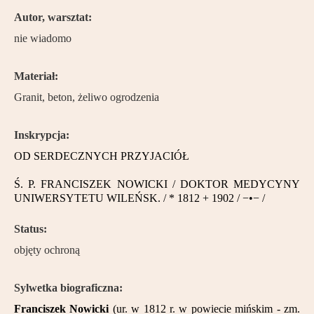
Partnerzy
Autor, warsztat:
nie wiadomo
Kontakt
Materiał:
Granit, beton, żeliwo ogrodzenia
Inskrypcja:
OD SERDECZNYCH PRZYJACIÓŁ
Ś. P. FRANCISZEK NOWICKI / DOKTOR MEDYCYNY
UNIWERSYTETU WILEŃSK. / * 1812 + 1902 / −•− /
Status:
objęty ochroną
Sylwetka biograficzna:
Franciszek Nowicki
(ur. w 1812 r. w powiecie mińskim - zm.