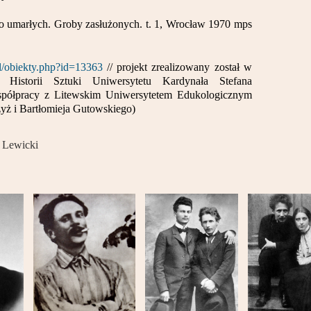
to umarłych. Groby zasłużonych. t. 1, Wrocław 1970 mps
pl/obiekty.php?id=13363
// projekt zrealizowany został w
t Historii Sztuki Uniwersytetu Kardynała Stefana
ółpracy z Litewskim Uniwersytetem Edukologicznym
yż i Bartłomieja Gutowskiego)
 Lewicki