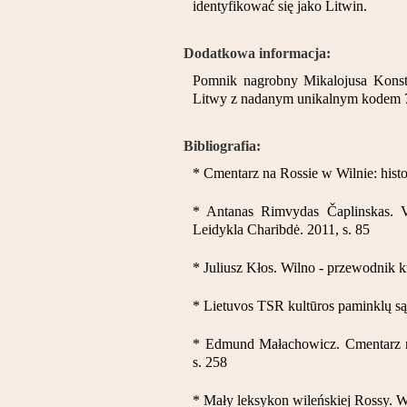
identyfikować się jako Litwin.
Dodatkowa informacja:
Pomnik nagrobny Mikalojusa Konsta
Litwy z nadanym unikalnym kodem 
Bibliografia:
* Cmentarz na Rossie w Wilnie: histo
* Antanas Rimvydas Čaplinskas. V
Leidykla Charibdė. 2011, s. 85
* Juliusz Kłos. Wilno - przewodnik 
* Lietuvos TSR kultūros paminklų sąr
* Edmund Małachowicz. Cmentarz 
s. 258
* Mały leksykon wileńskiej Rossy. 