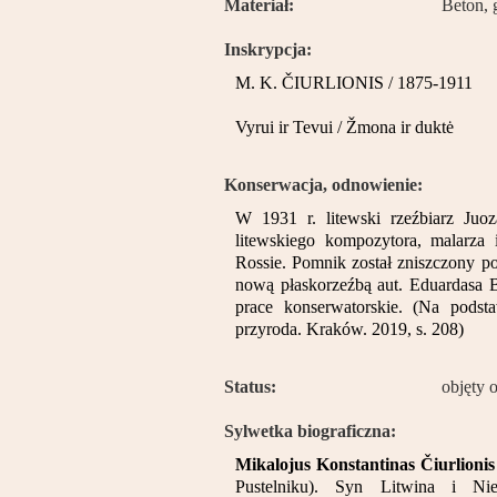
Materiał:
Beton, g
Inskrypcja:
M. K. ČIURLIONIS / 1875-1911
Vyrui ir Tevui / Žmona ir duktė
Konserwacja, odnowienie:
W 1931 r. litewski rzeźbiarz Juo
litewskiego kompozytora, malarza i
Rossie. Pomnik został zniszczony p
nową płaskorzeźbą aut. Eduardasa 
prace konserwatorskie. (Na podsta
przyroda. Kraków. 2019, s. 208)
Status:
objęty 
Sylwetka biograficzna:
Mikalojus Konstantinas Čiurlionis
Pustelniku). Syn Litwina i Ni