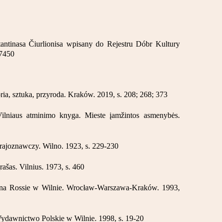
ntinasa Čiurlionisa wpisany do Rejestru Dóbr Kultury
7450
ria, sztuka, przyroda. Kraków. 2019, s. 208; 268; 373
ilniaus atminimo knyga. Mieste įamžintos asmenybės.
krajoznawczy. Wilno. 1923, s. 229-230
ašas. Vilnius. 1973, s. 460
na Rossie w Wilnie. Wrocław-Warszawa-Kraków. 1993,
Wydawnictwo Polskie w Wilnie. 1998, s. 19-20