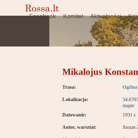
Facebook
Komitet
Aktualności
Ksi
Mikalojus Konstant
Trasa:
Ogólna
Lokalizacja:
54.670
mapie
Datowanie:
1931 r.
Autor, warsztat:
Juozas 