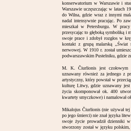
konserwatorium w Warszawie i stu
Warszawie uczęszczając w latach 19
do Wilna, gdzie wraz z innymi mal
nadal intensywnie pracując. Po zaw
mieszkał w Petersburgu. W pracy
przesycając to głęboką symboliką i 
swoje prace i zdobył rozgłos w krę
kontakt z grupą malarską ,,Świat 
nerwowej. W 1910 r. został umies
podwarszawskim Pustelniku, gdzie zm
M. K. Čiurlionis jest czołowym 
uznawany również za jednego z pre
artystyczny, który powstał w przec
kulturę Litwy, gdzie uznawany jes
życia skomponował ok. 400 utwo
kwartety smyczkowe) i namalował o
Mikalojus Čiurlionis (nie używał tej 
po jego śmierci) nie znał języka lite
swoje życie prowadził dzienniki w j
stworzony został w języku polskim, 