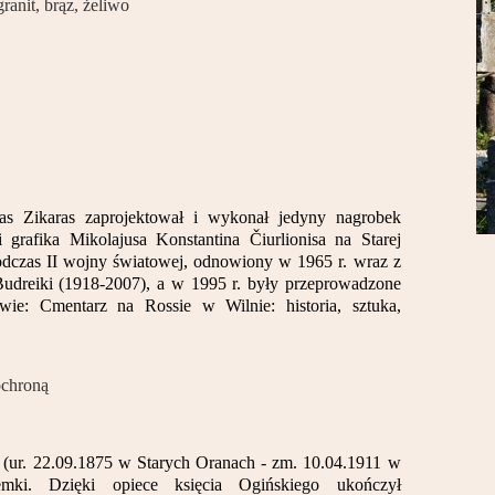
ranit, brąz, żeliwo
zas Zikaras zaprojektował i wykonał jedyny nagrobek
 grafika Mikolajusa Konstantina Čiurlionisa na Starej
odczas II wojny światowej, odnowiony w 1965 r. wraz z
Budreiki (1918-2007), a w 1995 r. były przeprowadzone
wie: Cmentarz na Rossie w Wilnie: historia, sztuka,
ochroną
(ur. 22.09.1875 w Starych Oranach - zm. 10.04.1911 w
emki. Dzięki opiece księcia Ogińskiego ukończył