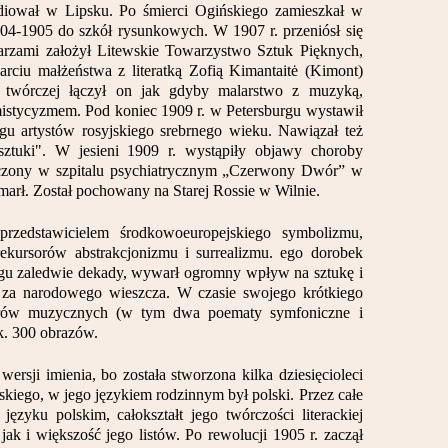
diował w Lipsku. Po śmierci Ogińskiego zamieszkał w
04-1905 do szkół rysunkowych. W 1907 r. przeniósł się
arzami założył Litewskie Towarzystwo Sztuk Pięknych,
arciu małżeństwa z literatką Zofią Kimantaitė (Kimont)
 twórczej łączył on jak gdyby malarstwo z muzyką,
mistycyzmem. Pod koniec 1909 r. w Petersburgu wystawił
gu artystów rosyjskiego srebrnego wieku. Nawiązał też
sztuki". W jesieni 1909 r. wystąpiły objawy choroby
zczony w szpitalu psychiatrycznym „Czerwony Dwór” w
arł. Został pochowany na Starej Rossie w Wilnie.
przedstawicielem środkowoeuropejskiego symbolizmu,
kursorów abstrakcjonizmu i surrealizmu. ego dorobek
iągu zaledwie dekady, wywarł ogromny wpływ na sztukę i
t za narodowego wieszcza. W czasie swojego krótkiego
rów muzycznych (w tym dwa poematy symfoniczne i
k. 300 obrazów.
wersji imienia, bo została stworzona kilka dziesięcioleci
wskiego, w jego językiem rodzinnym był polski. Przez całe
ęzyku polskim, całokształt jego twórczości literackiej
jak i większość jego listów. Po rewolucji 1905 r. zaczął