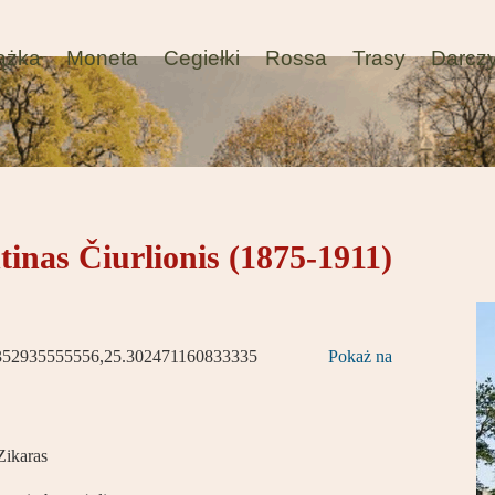
ążka
Moneta
Cegiełki
Rossa
Trasy
Darcz
inas Čiurlionis (1875-1911)
352935555556,25.302471160833335
Pokaż na
Zikaras