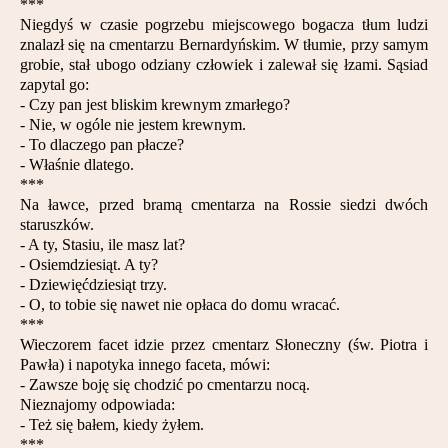
***
Niegdyś w czasie pogrzebu miejscowego bogacza tłum ludzi
znalazł się na cmentarzu Bernardyńskim. W tłumie, przy samym
grobie, stał ubogo odziany człowiek i zalewał się łzami. Sąsiad
zapytal go:
- Czy pan jest bliskim krewnym zmarłego?
- Nie, w ogóle nie jestem krewnym.
- To dlaczego pan płacze?
- Właśnie dlatego.
***
Na ławce, przed bramą cmentarza na Rossie siedzi dwóch
staruszków.
- A ty, Stasiu, ile masz lat?
- Osiemdziesiąt. A ty?
- Dziewięćdziesiąt trzy.
- O, to tobie się nawet nie opłaca do domu wracać.
***
Wieczorem facet idzie przez cmentarz Słoneczny (św. Piotra i
Pawła) i napotyka innego faceta, mówi:
- Zawsze boję się chodzić po cmentarzu nocą.
Nieznajomy odpowiada:
- Też się bałem, kiedy żyłem.
***