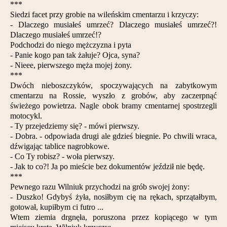
***
Siedzi facet przy grobie na wileńskim cmentarzu i krzyczy:
- Dlaczego musiałeś umrzeć? Dlaczego musiałeś umrzeć?!
Dlaczego musiałeś umrzeć!?
Podchodzi do niego mężczyzna i pyta
- Panie kogo pan tak żałuje? Ojca, syna?
- Nieee, pierwszego męża mojej żony.
***
Dwóch nieboszczyków, spoczywających na zabytkowym
cmentarzu na Rossie, wyszło z grobów, aby zaczerpnąć
świeżego powietrza. Nagle obok bramy cmentarnej spostrzegli
motocykl.
- Ty przejedziemy się? - mówi pierwszy.
- Dobra. - odpowiada drugi ale gdzieś biegnie. Po chwili wraca,
dźwigając tablice nagrobkowe.
- Co Ty robisz? - woła pierwszy.
- Jak to co?! Ja po mieście bez dokumentów jeździł nie będę.
***
Pewnego razu Wilniuk przychodzi na grób swojej żony:
- Duszko! Gdybyś żyła, nosiłbym cię na rękach, sprzątałbym,
gotował, kupiłbym ci futro ...
Wtem ziemia drgnęła, poruszona przez kopiącego w tym