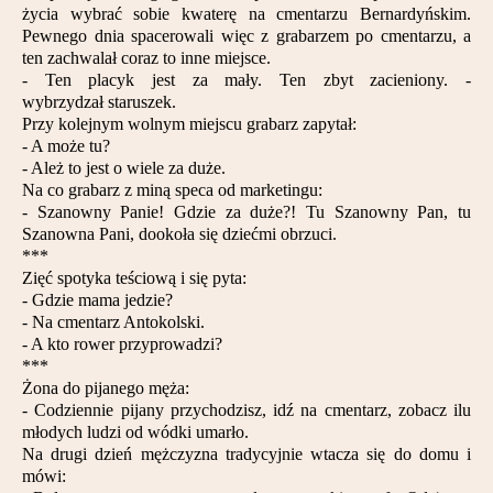
życia wybrać sobie kwaterę na cmentarzu Bernardyńskim.
Pewnego dnia spacerowali więc z grabarzem po cmentarzu, a
ten zachwalał coraz to inne miejsce.
- Ten placyk jest za mały. Ten zbyt zacieniony. -
wybrzydzał staruszek.
Przy kolejnym wolnym miejscu grabarz zapytał:
- A może tu?
- Ależ to jest o wiele za duże.
Na co grabarz z miną speca od marketingu:
- Szanowny Panie! Gdzie za duże?! Tu Szanowny Pan, tu
Szanowna Pani, dookoła się dziećmi obrzuci.
***
Zięć spotyka teściową i się pyta:
- Gdzie mama jedzie?
- Na cmentarz Antokolski.
- A kto rower przyprowadzi?
***
Żona do pijanego męża:
- Codziennie pijany przychodzisz, idź na cmentarz, zobacz ilu
młodych ludzi od wódki umarło.
Na drugi dzień mężczyzna tradycyjnie wtacza się do domu i
mówi: