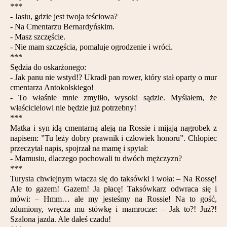
***
Partnerzy
- Jasiu, gdzie jest twoja teściowa?
- Na Cmentarzu Bernardyńskim.
Kontakt
- Masz szczęście.
- Nie mam szczęścia, pomaluje ogrodzenie i wróci.
***
Sędzia do oskarżonego:
- Jak panu nie wstyd!? Ukradł pan rower, który stał oparty o mur
cmentarza Antokolskiego!
- To właśnie mnie zmyliło, wysoki sądzie. Myślałem, że
właścicielowi nie będzie już potrzebny!
***
Matka i syn idą cmentarną aleją na Rossie i mijają nagrobek z
napisem: ”Tu leży dobry prawnik i człowiek honoru”. Chłopiec
przeczytał napis, spojrzał na mamę i spytał:
- Mamusiu, dlaczego pochowali tu dwóch mężczyzn?
***
Turysta chwiejnym wtacza się do taksówki i woła: – Na Rossę!
Ale to gazem! Gazem! Ja płacę! Taksówkarz odwraca się i
mówi: – Hmm… ale my jesteśmy na Rossie! Na to gość,
zdumiony, wręcza mu stówkę i mamrocze: – Jak to?! Już?!
Szalona jazda. Ale dałeś czadu!