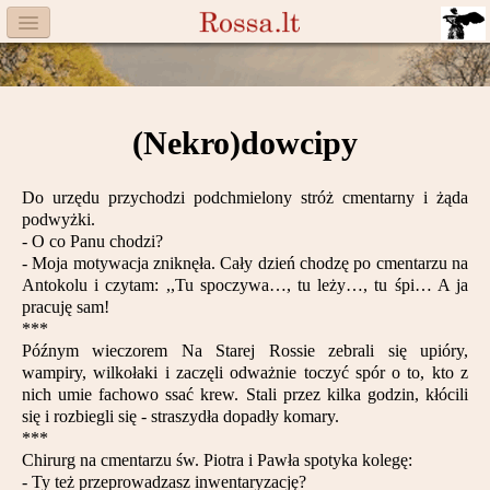
Menu
Facebook
(Nekro)dowcipy
Komitet
Aktualności
Do urzędu przychodzi podchmielony stróż cmentarny i żąda
podwyżki.
Książka
- O co Panu chodzi?
- Moja motywacja zniknęła. Cały dzień chodzę po cmentarzu na
Moneta
Antokolu i czytam: ,,Tu spoczywa…, tu leży…, tu śpi… A ja
pracuję sam!
Cegiełki
***
Późnym wieczorem Na Starej Rossie zebrali się upióry,
Rossa
wampiry, wilkołaki i zaczęli odważnie toczyć spór o to, kto z
nich umie fachowo ssać krew. Stali przez kilka godzin, kłócili
Trasy
się i rozbiegli się - straszydła dopadły komary.
***
Chirurg na cmentarzu św. Piotra i Pawła spotyka kolegę:
Darczyńcy
- Ty też przeprowadzasz inwentaryzację?