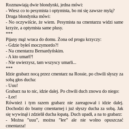
Rozmawiają dwie blondynki, jedna mówi:
- Wiesz co to pesymista i optymista, bo mi się zawsze mylą?
Druga blondynka mówi:
- No oczywiście, że wiem. Pesymista na cmentarzu widzi same
krzyże, a optymista same plusy.
***
Pijany mąż wraca do domu. Żona od progu krzyczy:
- Gdzie byłeś moczymordo?!
- Na cmentarzu Bernardyńskim.
- A kto umarł?!
- Nie uwierzysz, tam wszyscy umarli...
***
Idzie grabarz nocą przez cmentarz na Rossie, po chwili słyszy za
sobą głos ducha:
- Uuu!
Grabarz na to nic, idzie dalej. Po chwili duch znowu do niego:
- Łee!
Również i tym razem grabarz nie zareagował i idzie dalej.
Dochodzi do bramy cmentarnej i już słyszy ducha za sobą. Jak
się wywinął i zdzielił ducha łopatą. Duch upadł, a na to grabarz:
- Można ”uuu”, można ”łee” ale nie wolno opuszczać
cmentarza!