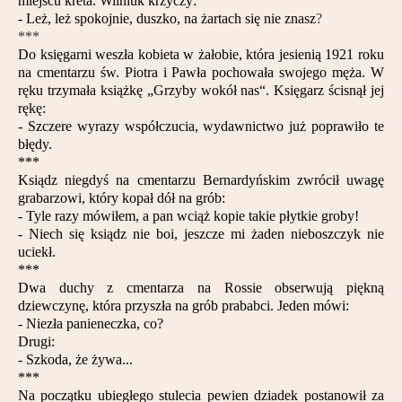
miejscu kreta. Wilniuk krzyczy:
- Leż, leż spokojnie, duszko, na żartach się nie znasz
?
***
Do księgarni weszła kobieta w żałobie, która jesienią 1921 roku
na cmentarzu św. Piotra i Pawła pochowała swojego męża. W
ręku trzymała książkę „Grzyby wokół nas“. Księgarz ścisnął jej
rękę:
- Szczere wyrazy współczucia, wydawnictwo już poprawiło te
błędy.
***
Ksiądz niegdyś na cmentarzu Bernardyńskim zwrócił uwagę
grabarzowi, który kopał dół na grób:
- Tyle razy mówiłem, a pan wciąż kopie takie płytkie groby!
- Niech się ksiądz nie boi, jeszcze mi żaden nieboszczyk nie
uciekł.
***
Dwa duchy z cmentarza na Rossie obserwują piękną
dziewczynę, która przyszła na grób prababci. Jeden mówi:
- Niezła panieneczka, co?
Drugi:
- Szkoda, że żywa...
***
Na początku ubiegłego stulecia pewien dziadek postanowił za