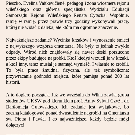
Pieszko, Evelina Vaitkevičienė, pedagog i żona wicemera rejonu
Partnerzy
wileńskiego oraz główna specjalistka Wydziału Edukacji
Samorządu Rejonu Wileńskiego Renata Cytacka. Wspólnie,
Kontakt
ramię w ramię, przez prawie trzy godziny wykonywali pracę,
której nie widać z daleka, ale która ma ogromne znaczenie.
Najważniejsze zadanie? Wycinka krzaków i wynoszenie śmieci
z najwyższego wzgórza cmentarza. Nie były to jednak zwykłe
odpady. Wśród nich znajdowały się nawet deski porzucone
przez ekipy budujące nagrobki. Ktoś kiedyś wrzucił je w krzaki,
a ktoś inny, teraz musiał je stamtąd wynieść. I właśnie to zrobili.
To była praca żmudna, fizyczna, ale też symboliczna:
przywracanie godności miejscu, które pamięta ponad 200 lat
historii.
A to dopiero początek. Już we wrześniu do Wilna zawita grupa
studentów UKSW pod kierunkiem prof. Anny Sylwii Czyż i dr.
Bartłomieja Gutowskiego. Ich zadanie jest wyjątkowe, bo
zaczną katalogować ponad dwustuletnie nagrobki na Cmentarzu
św. Piotra i Pawła. I co najważniejsze, każdy będzie mógł
dołączyć!