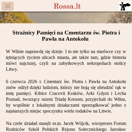
Menu
Facebook
Strażnicy Pamięci na Cmentarzu św. Piotra i
Komitet
Pawła na Antokolu
Aktualności
W Wilnie naprawdę się dzieje. I to nie tylko na starówce czy w
tętniących życiem ulicach miasta, ale także tam, gdzie historia
Książka
mówi najciszej, czyli na zabytkowych nekropoliach stolicy
Litwy.
Moneta
6 czerwca 2026 r. Cmentarz św. Piotra i Pawła na Antokolu
Cegiełki
znów odżył dzięki ludziom, którzy nie boją się ubrudzić rąk w
imię pamięci. Kibice Cracovii Kraków, Arki Gdyni i Lecha
Poznań, tworzący razem Triadę Kresom, przyjechali do Wilna,
Rossa
by wspólnie z lokalnymi działaczami uporządkować jedno z
najstarszych miejsc spoczynku wielu rodaków na Litwie.
Trasy
Na czele działań stanęli m.in. Jacek Wójcik, wiceprezes Forum
Darczyńcy
Rodziców Szkół Polskich Rejonu Solecznickiego Jarosław